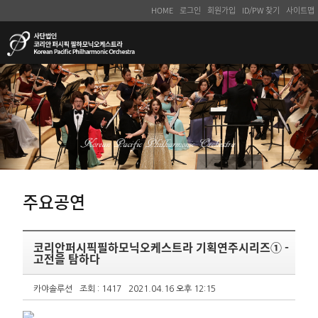
HOME
로그인
회원가입
ID/PW 찾기
사이트맵
주요공연
코리안퍼시픽필하모닉오케스트라 기획연주시리즈① -
고전을 탐하다
카야솔루션
조회 : 1417
2021.04.16 오후 12:15