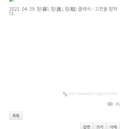
2021. 04. 29. 탐(探), 탐(貪), 탐(耽) 클래식 - 고전을 탐하
다
http://www.kpphil.org/board/236
목록
답변
쓰기
삭제